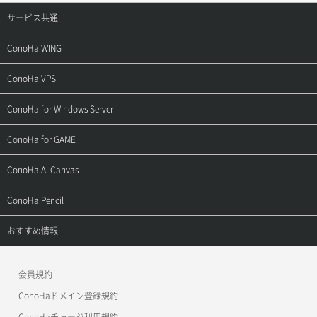
サービス共通
サポートトップ
ConoHa WING
ご契約・お支払い
サポートトップ
ConoHa VPS
よくある質問
ご利用ガイド
サポートトップ
ConoHa for Windows Server
用語集
ConoHa WINGの始め方
ご利用ガイド
サポートトップ
ConoHa for GAME
お問い合わせ
お乗り換えガイド
よくある質問
ご利用ガイド
サポートトップ
ConoHa AI Canvas
よくある質問
APIドキュメントVPS2.0
よくある質問
ご利用ガイド
サポートトップ
ConoHa Pencil
APIドキュメントVPS3.0
APIドキュメントVPS2.0
よくある質問
ご利用ガイド
サポートトップ
おすすめ情報
APIドキュメントVPS3.0
よくある質問
ご利用ガイド
ワプ活
会員規約
よくある質問
マイクラゼミ
ConoHaドメイン登録規約
美雲このは徹底ガイド