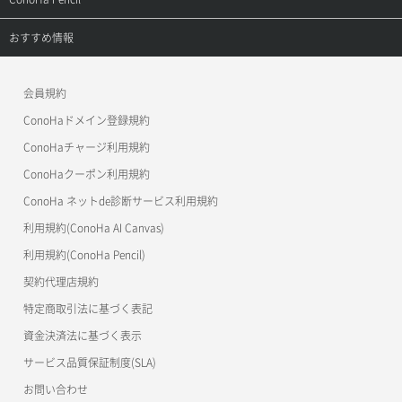
APIドキュメントVPS3.0
APIドキュメントVPS2.0
よくある質問
ご利用ガイド
サポートトップ
おすすめ情報
APIドキュメントVPS3.0
よくある質問
ご利用ガイド
ワプ活
会員規約
よくある質問
マイクラゼミ
ConoHaドメイン登録規約
美雲このは徹底ガイド
ConoHaチャージ利用規約
ConoHaクーポン利用規約
ConoHa ネットde診断サービス利用規約
利用規約(ConoHa AI Canvas)
利用規約(ConoHa Pencil)
契約代理店規約
特定商取引法に基づく表記
資金決済法に基づく表示
サービス品質保証制度(SLA)
お問い合わせ