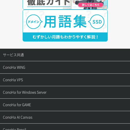
サービス共通
サポートトップ
ConoHa WING
ご契約・お支払い
サポートトップ
ConoHa VPS
よくある質問
ご利用ガイド
サポートトップ
ConoHa for Windows Server
用語集
ConoHa WINGの始め方
ご利用ガイド
サポートトップ
ConoHa for GAME
お問い合わせ
お乗り換えガイド
よくある質問
ご利用ガイド
サポートトップ
ConoHa AI Canvas
よくある質問
APIドキュメントVPS2.0
よくある質問
ご利用ガイド
サポートトップ
ConoHa Pencil