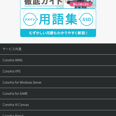
サービス共通
サポートトップ
ConoHa WING
ご契約・お支払い
サポートトップ
ConoHa VPS
よくある質問
ご利用ガイド
サポートトップ
ConoHa for Windows Server
用語集
ConoHa WINGの始め方
ご利用ガイド
サポートトップ
ConoHa for GAME
お問い合わせ
お乗り換えガイド
よくある質問
ご利用ガイド
サポートトップ
ConoHa AI Canvas
よくある質問
APIドキュメントVPS2.0
よくある質問
ご利用ガイド
サポートトップ
ConoHa Pencil