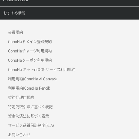
APIドキュメントVPS3.0
APIドキュメントVPS2.0
よくある質問
ご利用ガイド
サポートトップ
おすすめ情報
APIドキュメントVPS3.0
よくある質問
ご利用ガイド
ワプ活
会員規約
よくある質問
マイクラゼミ
ConoHaドメイン登録規約
美雲このは徹底ガイド
ConoHaチャージ利用規約
ConoHaクーポン利用規約
ConoHa ネットde診断サービス利用規約
利用規約(ConoHa AI Canvas)
利用規約(ConoHa Pencil)
契約代理店規約
特定商取引法に基づく表記
資金決済法に基づく表示
サービス品質保証制度(SLA)
お問い合わせ