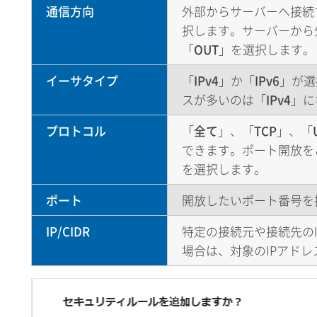
通信方向
外部からサーバーへ接続
択します。サーバーから
「
OUT
」を選択します。
イーサタイプ
「
IPv4
」か「
IPv6
」が選
スが多いのは「
IPv4
」に
プロトコル
「
全て
」、「
TCP
」、「
できます。ポート開放を
を選択します。
ポート
開放したいポート番号を
IP/CIDR
特定の接続元や接続先の
場合は、対象のIPアド