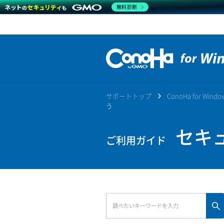
無料診断
サポートトップ
ConoHa for Win
う
セキュ
ご利用ガイド