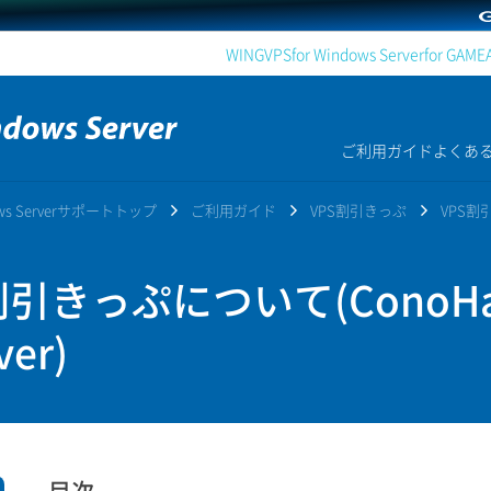
WING
VPS
for Windows Server
for GAME
ご利用ガイド
よくあ
dows Serverサポートトップ
ご利用ガイド
VPS割引きっぷ
VPS割
引きっぷについて(ConoHa 
ver)
目次