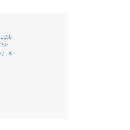
申し込む
し込む
紐付ける