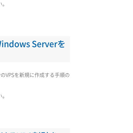
い。
ows Serverを
verのVPSを新規に作成する手順の
い。