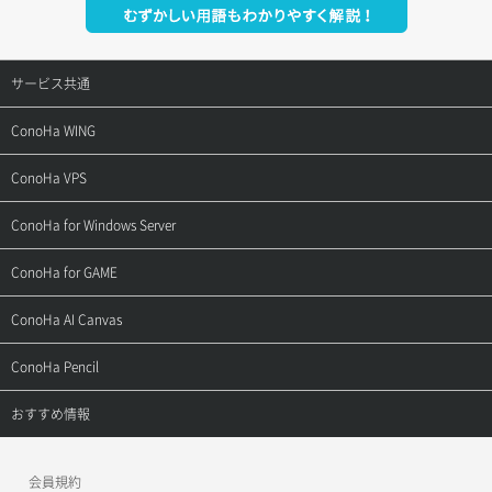
サービス共通
サポートトップ
ConoHa WING
ご契約・お支払い
サポートトップ
ConoHa VPS
よくある質問
ご利用ガイド
サポートトップ
ConoHa for Windows Server
用語集
ConoHa WINGの始め方
ご利用ガイド
サポートトップ
ConoHa for GAME
お問い合わせ
お乗り換えガイド
よくある質問
ご利用ガイド
サポートトップ
ConoHa AI Canvas
よくある質問
APIドキュメントVPS2.0
よくある質問
ご利用ガイド
サポートトップ
ConoHa Pencil
APIドキュメントVPS3.0
APIドキュメントVPS2.0
よくある質問
ご利用ガイド
サポートトップ
おすすめ情報
APIドキュメントVPS3.0
よくある質問
ご利用ガイド
ワプ活
会員規約