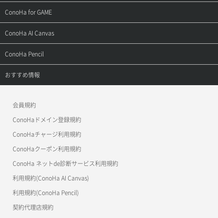
用語集
ConoHa WINGの始め方
ご利用ガイド
サポートトップ
ConoHa for GAME
お問い合わせ
お乗り換えガイド
よくある質問
ご利用ガイド
サポートトップ
ConoHa AI Canvas
よくある質問
APIドキュメントVPS2.0
よくある質問
ご利用ガイド
サポートトップ
ConoHa Pencil
APIドキュメントVPS3.0
APIドキュメントVPS2.0
よくある質問
ご利用ガイド
サポートトップ
おすすめ情報
APIドキュメントVPS3.0
よくある質問
ご利用ガイド
ワプ活
会員規約
よくある質問
マイクラゼミ
ConoHaドメイン登録規約
美雲このは徹底ガイド
ConoHaチャージ利用規約
ConoHaクーポン利用規約
ConoHa ネットde診断サービス利用規約
利用規約(ConoHa AI Canvas)
利用規約(ConoHa Pencil)
契約代理店規約