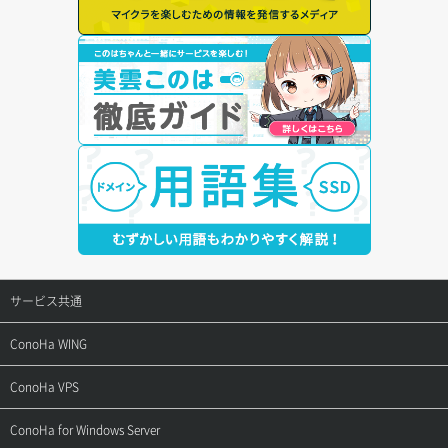
サービス共通
サポートトップ
ConoHa WING
ご契約・お支払い
サポートトップ
ConoHa VPS
よくある質問
ご利用ガイド
サポートトップ
ConoHa for Windows Server