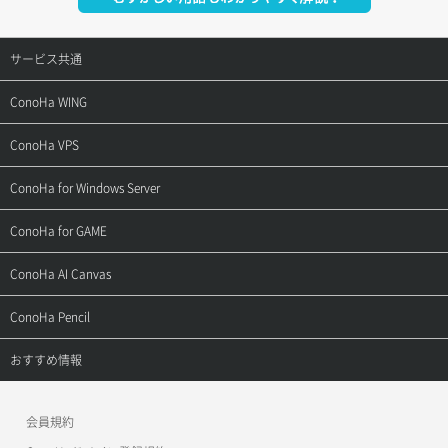
サービス共通
サポートトップ
ConoHa WING
ご契約・お支払い
サポートトップ
ConoHa VPS
よくある質問
ご利用ガイド
サポートトップ
ConoHa for Windows Server
用語集
ConoHa WINGの始め方
ご利用ガイド
サポートトップ
ConoHa for GAME
お問い合わせ
お乗り換えガイド
よくある質問
ご利用ガイド
サポートトップ
ConoHa AI Canvas
よくある質問
APIドキュメントVPS2.0
よくある質問
ご利用ガイド
サポートトップ
ConoHa Pencil
APIドキュメントVPS3.0
APIドキュメントVPS2.0
よくある質問
ご利用ガイド
サポートトップ
おすすめ情報
APIドキュメントVPS3.0
よくある質問
ご利用ガイド
ワプ活
会員規約
よくある質問
マイクラゼミ