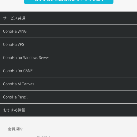
サービス共通
サポートトップ
ConoHa WING
ご契約・お支払い
サポートトップ
ConoHa VPS
よくある質問
ご利用ガイド
サポートトップ
ConoHa for Windows Server
用語集
ConoHa WINGの始め方
ご利用ガイド
サポートトップ
ConoHa for GAME
お問い合わせ
お乗り換えガイド
よくある質問
ご利用ガイド
サポートトップ
ConoHa AI Canvas
よくある質問
APIドキュメントVPS2.0
よくある質問
ご利用ガイド
サポートトップ
ConoHa Pencil
APIドキュメントVPS3.0
APIドキュメントVPS2.0
よくある質問
ご利用ガイド
サポートトップ
おすすめ情報
APIドキュメントVPS3.0
よくある質問
ご利用ガイド
ワプ活
会員規約
よくある質問
マイクラゼミ