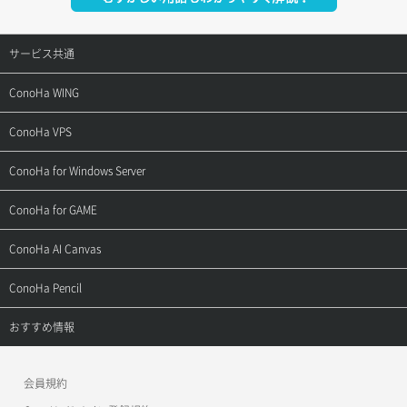
サービス共通
サポートトップ
ConoHa WING
ご契約・お支払い
サポートトップ
ConoHa VPS
よくある質問
ご利用ガイド
サポートトップ
ConoHa for Windows Server
用語集
ConoHa WINGの始め方
ご利用ガイド
サポートトップ
ConoHa for GAME
お問い合わせ
お乗り換えガイド
よくある質問
ご利用ガイド
サポートトップ
ConoHa AI Canvas
よくある質問
APIドキュメントVPS2.0
よくある質問
ご利用ガイド
サポートトップ
ConoHa Pencil
APIドキュメントVPS3.0
APIドキュメントVPS2.0
よくある質問
ご利用ガイド
サポートトップ
おすすめ情報
APIドキュメントVPS3.0
よくある質問
ご利用ガイド
ワプ活
会員規約
よくある質問
マイクラゼミ