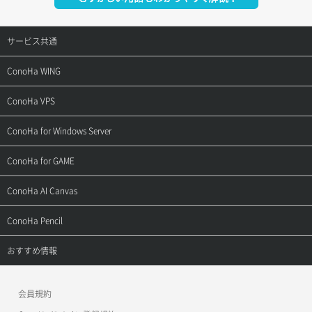
サービス共通
サポートトップ
ConoHa WING
ご契約・お支払い
サポートトップ
ConoHa VPS
よくある質問
ご利用ガイド
サポートトップ
ConoHa for Windows Server
用語集
ConoHa WINGの始め方
ご利用ガイド
サポートトップ
ConoHa for GAME
お問い合わせ
お乗り換えガイド
よくある質問
ご利用ガイド
サポートトップ
ConoHa AI Canvas
よくある質問
APIドキュメントVPS2.0
よくある質問
ご利用ガイド
サポートトップ
ConoHa Pencil
APIドキュメントVPS3.0
APIドキュメントVPS2.0
よくある質問
ご利用ガイド
サポートトップ
おすすめ情報
APIドキュメントVPS3.0
よくある質問
ご利用ガイド
ワプ活
会員規約
よくある質問
マイクラゼミ