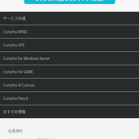
サービス共通
サポートトップ
ConoHa WING
ご契約・お支払い
サポートトップ
ConoHa VPS
よくある質問
ご利用ガイド
サポートトップ
ConoHa for Windows Server
用語集
ConoHa WINGの始め方
ご利用ガイド
サポートトップ
ConoHa for GAME
お問い合わせ
お乗り換えガイド
よくある質問
ご利用ガイド
サポートトップ
ConoHa AI Canvas
よくある質問
APIドキュメントVPS2.0
よくある質問
ご利用ガイド
サポートトップ
ConoHa Pencil
APIドキュメントVPS3.0
APIドキュメントVPS2.0
よくある質問
ご利用ガイド
サポートトップ
おすすめ情報
APIドキュメントVPS3.0
よくある質問
ご利用ガイド
ワプ活
会員規約
よくある質問
マイクラゼミ