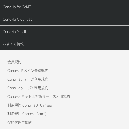
用語集
ConoHa WINGの始め方
ご利用ガイド
サポートトップ
ConoHa for GAME
お問い合わせ
お乗り換えガイド
よくある質問
ご利用ガイド
サポートトップ
ConoHa AI Canvas
よくある質問
APIドキュメントVPS2.0
よくある質問
ご利用ガイド
サポートトップ
ConoHa Pencil
APIドキュメントVPS3.0
APIドキュメントVPS2.0
よくある質問
ご利用ガイド
サポートトップ
おすすめ情報
APIドキュメントVPS3.0
よくある質問
ご利用ガイド
ワプ活
会員規約
よくある質問
マイクラゼミ
ConoHaドメイン登録規約
美雲このは徹底ガイド
ConoHaチャージ利用規約
ConoHaクーポン利用規約
ConoHa ネットde診断サービス利用規約
利用規約(ConoHa AI Canvas)
利用規約(ConoHa Pencil)
契約代理店規約