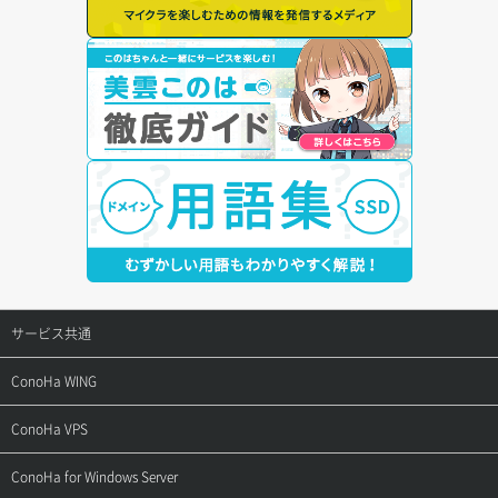
サービス共通
サポートトップ
ConoHa WING
ご契約・お支払い
サポートトップ
ConoHa VPS
よくある質問
ご利用ガイド
サポートトップ
ConoHa for Windows Server