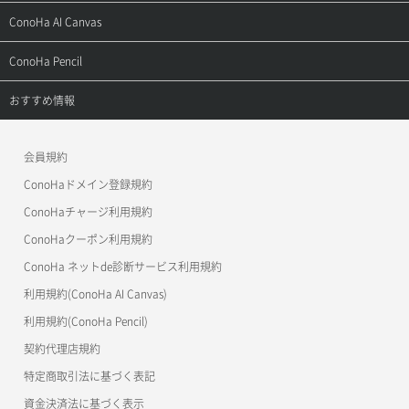
お問い合わせ
お乗り換えガイド
よくある質問
ご利用ガイド
サポートトップ
ConoHa AI Canvas
よくある質問
APIドキュメントVPS2.0
よくある質問
ご利用ガイド
サポートトップ
ConoHa Pencil
APIドキュメントVPS3.0
APIドキュメントVPS2.0
よくある質問
ご利用ガイド
サポートトップ
おすすめ情報
APIドキュメントVPS3.0
よくある質問
ご利用ガイド
ワプ活
会員規約
よくある質問
マイクラゼミ
ConoHaドメイン登録規約
美雲このは徹底ガイド
ConoHaチャージ利用規約
ConoHaクーポン利用規約
ConoHa ネットde診断サービス利用規約
利用規約(ConoHa AI Canvas)
利用規約(ConoHa Pencil)
契約代理店規約
特定商取引法に基づく表記
資金決済法に基づく表示