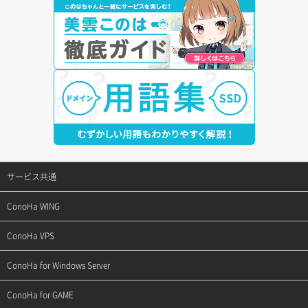
サービス共通
サポートトップ
ConoHa WING
ご契約・お支払い
サポートトップ
ConoHa VPS
よくある質問
ご利用ガイド
サポートトップ
ConoHa for Windows Server
用語集
ConoHa WINGの始め方
ご利用ガイド
サポートトップ
ConoHa for GAME