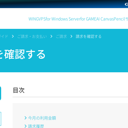
WING
VPS
for Windows Server
for GAME
AI Canvas
Pencil
ガイド
ご請求・お支払い
ご請求
請求を確認する
を確認する
目次
今月の利用金額
請求履歴