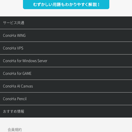
サービス共通
サポートトップ
ConoHa WING
ご契約・お支払い
サポートトップ
ConoHa VPS
よくある質問
ご利用ガイド
サポートトップ
ConoHa for Windows Server
用語集
ConoHa WINGの始め方
ご利用ガイド
サポートトップ
ConoHa for GAME
お問い合わせ
お乗り換えガイド
よくある質問
ご利用ガイド
サポートトップ
ConoHa AI Canvas
よくある質問
APIドキュメントVPS2.0
よくある質問
ご利用ガイド
サポートトップ
ConoHa Pencil
APIドキュメントVPS3.0
APIドキュメントVPS2.0
よくある質問
ご利用ガイド
サポートトップ
おすすめ情報
APIドキュメントVPS3.0
よくある質問
ご利用ガイド
ワプ活
会員規約