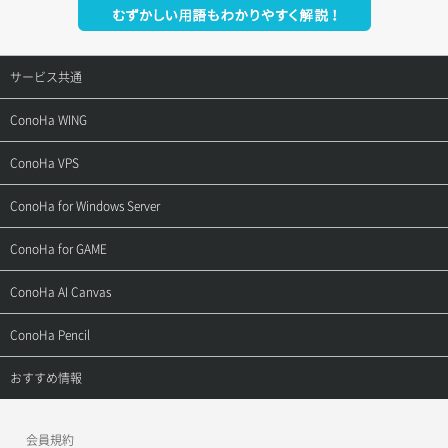
サービス共通
サポートトップ
ConoHa WING
ご契約・お支払い
サポートトップ
ConoHa VPS
よくある質問
ご利用ガイド
サポートトップ
ConoHa for Windows Server
用語集
ConoHa WINGの始め方
ご利用ガイド
サポートトップ
ConoHa for GAME
お問い合わせ
お乗り換えガイド
よくある質問
ご利用ガイド
サポートトップ
ConoHa AI Canvas
よくある質問
APIドキュメントVPS2.0
よくある質問
ご利用ガイド
サポートトップ
ConoHa Pencil
APIドキュメントVPS3.0
APIドキュメントVPS2.0
よくある質問
ご利用ガイド
サポートトップ
おすすめ情報
APIドキュメントVPS3.0
よくある質問
ご利用ガイド
ワプ活
会員規約