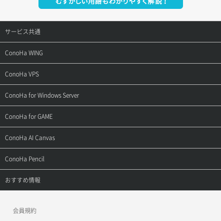
サービス共通
サポートトップ
ConoHa WING
ご契約・お支払い
サポートトップ
ConoHa VPS
よくある質問
ご利用ガイド
サポートトップ
ConoHa for Windows Server
用語集
ConoHa WINGの始め方
ご利用ガイド
サポートトップ
ConoHa for GAME
お問い合わせ
お乗り換えガイド
よくある質問
ご利用ガイド
サポートトップ
ConoHa AI Canvas
よくある質問
APIドキュメントVPS2.0
よくある質問
ご利用ガイド
サポートトップ
ConoHa Pencil
APIドキュメントVPS3.0
APIドキュメントVPS2.0
よくある質問
ご利用ガイド
サポートトップ
おすすめ情報
APIドキュメントVPS3.0
よくある質問
ご利用ガイド
ワプ活
会員規約
よくある質問
マイクラゼミ