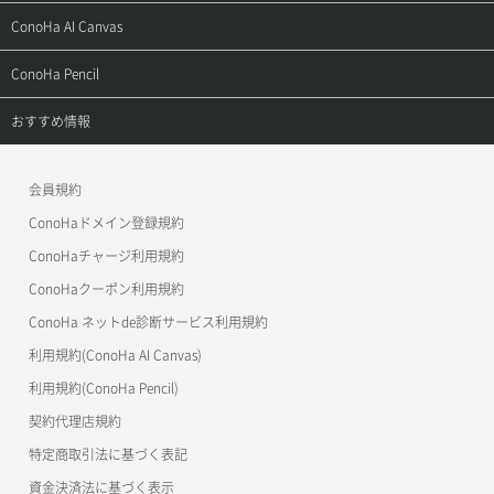
お問い合わせ
お乗り換えガイド
よくある質問
ご利用ガイド
サポートトップ
ConoHa AI Canvas
よくある質問
APIドキュメントVPS2.0
よくある質問
ご利用ガイド
サポートトップ
ConoHa Pencil
APIドキュメントVPS3.0
APIドキュメントVPS2.0
よくある質問
ご利用ガイド
サポートトップ
おすすめ情報
APIドキュメントVPS3.0
よくある質問
ご利用ガイド
ワプ活
会員規約
よくある質問
マイクラゼミ
ConoHaドメイン登録規約
美雲このは徹底ガイド
ConoHaチャージ利用規約
ConoHaクーポン利用規約
ConoHa ネットde診断サービス利用規約
利用規約(ConoHa AI Canvas)
利用規約(ConoHa Pencil)
契約代理店規約
特定商取引法に基づく表記
資金決済法に基づく表示