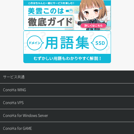
サービス共通
サポートトップ
ConoHa WING
ご契約・お支払い
サポートトップ
ConoHa VPS
よくある質問
ご利用ガイド
サポートトップ
ConoHa for Windows Server
用語集
ConoHa WINGの始め方
ご利用ガイド
サポートトップ
ConoHa for GAME