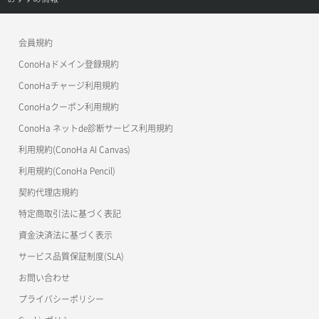
APIドキュメントVPS3.0
よくある質問
ご利用ガイド
ワプ活
会員規約
よくある質問
マイクラゼミ
ConoHaドメイン登録規約
美雲このは徹底ガイド
ConoHaチャージ利用規約
ConoHaクーポン利用規約
ConoHa ネットde診断サービス利用規約
利用規約(ConoHa AI Canvas)
利用規約(ConoHa Pencil)
契約代理店規約
特定商取引法に基づく表記
資金決済法に基づく表示
サービス品質保証制度(SLA)
お問い合わせ
プライバシーポリシー