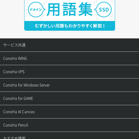
サービス共通
サポートトップ
ConoHa WING
ご契約・お支払い
サポートトップ
ConoHa VPS
よくある質問
ご利用ガイド
サポートトップ
ConoHa for Windows Server
用語集
ConoHa WINGの始め方
ご利用ガイド
サポートトップ
ConoHa for GAME
お問い合わせ
お乗り換えガイド
よくある質問
ご利用ガイド
サポートトップ
ConoHa AI Canvas
よくある質問
APIドキュメントVPS2.0
よくある質問
ご利用ガイド
サポートトップ
ConoHa Pencil
APIドキュメントVPS3.0
APIドキュメントVPS2.0
よくある質問
ご利用ガイド
サポートトップ
おすすめ情報