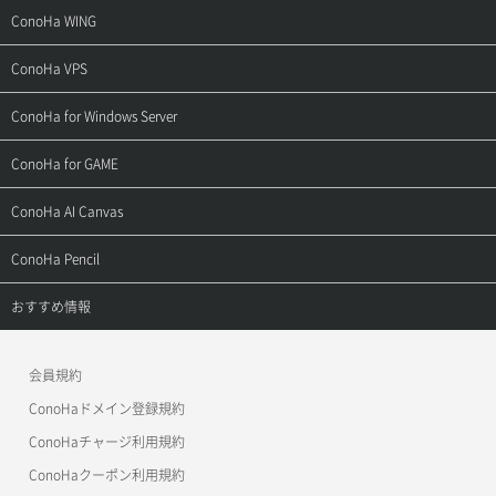
サポートトップ
ConoHa WING
ご契約・お支払い
サポートトップ
ConoHa VPS
よくある質問
ご利用ガイド
サポートトップ
ConoHa for Windows Server
用語集
ConoHa WINGの始め方
ご利用ガイド
サポートトップ
ConoHa for GAME
お問い合わせ
お乗り換えガイド
よくある質問
ご利用ガイド
サポートトップ
ConoHa AI Canvas
よくある質問
APIドキュメントVPS2.0
よくある質問
ご利用ガイド
サポートトップ
ConoHa Pencil
APIドキュメントVPS3.0
APIドキュメントVPS2.0
よくある質問
ご利用ガイド
サポートトップ
おすすめ情報
APIドキュメントVPS3.0
よくある質問
ご利用ガイド
ワプ活
会員規約
よくある質問
マイクラゼミ
ConoHaドメイン登録規約
美雲このは徹底ガイド
ConoHaチャージ利用規約
ConoHaクーポン利用規約