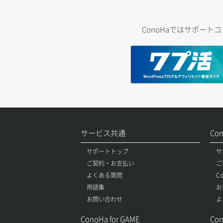
ConoHaではサポー
サービス共通
Co
サポートトップ
サ
ご契約・お支払い
ご
よくある質問
C
用語集
お
お問い合わせ
よ
ConoHa for GAME
Con