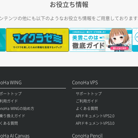
お役立ち情報
トコンテンツの他にも以下のようなお役立ち情報をご用意しておりま
noHa WING
ConoHa VPS
ポートトップ
サポートトップ
利用ガイド
ご利用ガイド
onoHa WINGの始め方
よくある質問
乗り換えガイド
APIドキュメントVPS2.0
くある質問
APIドキュメントVPS3.0
oHa AI Canvas
ConoHa Pencil