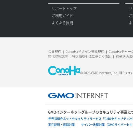
サポートトップ
サ
ご利用ガイド
ご
よくある質問
よ
会員規約
ConoHaドメイン登録規約
ConoHaチャ
約代理店規約
特定商取引法に基づく表記
資金決済法
© 2026 GMO Internet, Inc. All Rights
GMOインターネットグループのセキュリティ事業に
世界初総合ネットセキュリティサービス「GMOセキュリティ24
実在証明・盗聴対策
サイバー攻撃対策（GMOサイバーセキュ