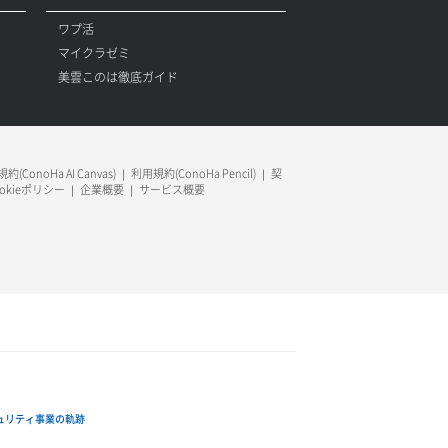
ワプ活
マイクラゼミ
美雲このは徹底ガイド
約(ConoHa AI Canvas)
利用規約(ConoHa Pencil)
契
ookieポリシー
企業概要
サービス概要
ュリティ事業の軌跡