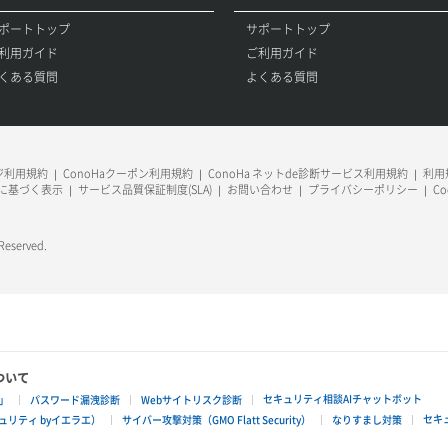
ポートトップ
サポートトップ
利用ガイド
ご利用ガイド
くある質問
よくある質問
ージ利用規約
ConoHaクーポン利用規約
ConoHa ネットde診断サービス利用規約
利用規
に基づく表示
サービス品質保証制度(SLA)
お問い合わせ
プライバシーポリシー
C
 Reserved.
ついて
セキュリティ相談AIチャットボット
」
パスワード漏洩診断
Webサイトリスク診断
セキ
リティ byイエラエ）
サイバー攻撃対策（GMO Flatt Security）
なりすまし対策