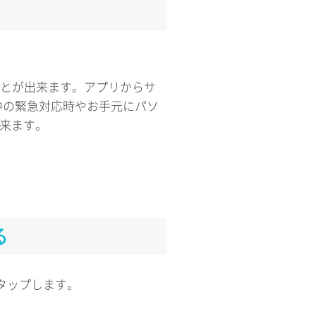
使うことが出来ます。アプリからサ
中の緊急対応時やお手元にパソ
出来ます。
。
る
をタップします。