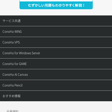
サービス共通
サポートトップ
ConoHa WING
ご契約・お支払い
サポートトップ
ConoHa VPS
よくある質問
ご利用ガイド
サポートトップ
ConoHa for Windows Server
用語集
ConoHa WINGの始め方
ご利用ガイド
サポートトップ
ConoHa for GAME
お問い合わせ
お乗り換えガイド
よくある質問
ご利用ガイド
サポートトップ
ConoHa AI Canvas
よくある質問
APIドキュメントVPS2.0
よくある質問
ご利用ガイド
サポートトップ
ConoHa Pencil
APIドキュメントVPS3.0
APIドキュメントVPS2.0
よくある質問
ご利用ガイド
サポートトップ
おすすめ情報
APIドキュメントVPS3.0
よくある質問
ご利用ガイド
ワプ活
会員規約