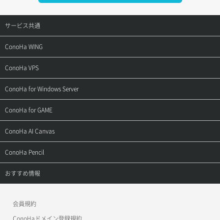
サービス共通
サポートトップ
ConoHa WING
ご契約・お支払い
サポートトップ
ConoHa VPS
よくある質問
ご利用ガイド
サポートトップ
ConoHa for Windows Server
用語集
ConoHa WINGの始め方
ご利用ガイド
サポートトップ
ConoHa for GAME
お問い合わせ
お乗り換えガイド
よくある質問
ご利用ガイド
サポートトップ
ConoHa AI Canvas
よくある質問
APIドキュメントVPS2.0
よくある質問
ご利用ガイド
サポートトップ
ConoHa Pencil
APIドキュメントVPS3.0
APIドキュメントVPS2.0
よくある質問
ご利用ガイド
サポートトップ
おすすめ情報
APIドキュメントVPS3.0
よくある質問
ご利用ガイド
ワプ活
会員規約
よくある質問
マイクラゼミ
ConoHaドメイン登録規約