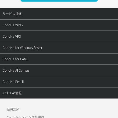
サービス共通
サポートトップ
ConoHa WING
ご契約・お支払い
サポートトップ
ConoHa VPS
よくある質問
ご利用ガイド
サポートトップ
ConoHa for Windows Server
用語集
ConoHa WINGの始め方
ご利用ガイド
サポートトップ
ConoHa for GAME
お問い合わせ
お乗り換えガイド
よくある質問
ご利用ガイド
サポートトップ
ConoHa AI Canvas
よくある質問
APIドキュメントVPS2.0
よくある質問
ご利用ガイド
サポートトップ
ConoHa Pencil
APIドキュメントVPS3.0
APIドキュメントVPS2.0
よくある質問
ご利用ガイド
サポートトップ
おすすめ情報
APIドキュメントVPS3.0
よくある質問
ご利用ガイド
ワプ活
会員規約
よくある質問
マイクラゼミ
ConoHaドメイン登録規約