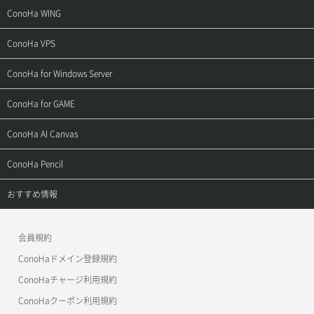
サポートトップ
ConoHa WING
ご契約・お支払い
サポートトップ
ConoHa VPS
よくある質問
ご利用ガイド
サポートトップ
ConoHa for Windows Server
用語集
ConoHa WINGの始め方
ご利用ガイド
サポートトップ
ConoHa for GAME
お問い合わせ
お乗り換えガイド
よくある質問
ご利用ガイド
サポートトップ
ConoHa AI Canvas
よくある質問
APIドキュメントVPS2.0
よくある質問
ご利用ガイド
サポートトップ
ConoHa Pencil
APIドキュメントVPS3.0
APIドキュメントVPS2.0
よくある質問
ご利用ガイド
サポートトップ
おすすめ情報
APIドキュメントVPS3.0
よくある質問
ご利用ガイド
ワプ活
会員規約
よくある質問
マイクラゼミ
ConoHaドメイン登録規約
美雲このは徹底ガイド
ConoHaチャージ利用規約
ConoHaクーポン利用規約