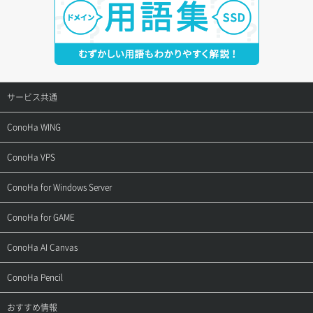
サービス共通
サポートトップ
ConoHa WING
ご契約・お支払い
サポートトップ
ConoHa VPS
よくある質問
ご利用ガイド
サポートトップ
ConoHa for Windows Server
用語集
ConoHa WINGの始め方
ご利用ガイド
サポートトップ
ConoHa for GAME
お問い合わせ
お乗り換えガイド
よくある質問
ご利用ガイド
サポートトップ
ConoHa AI Canvas
よくある質問
APIドキュメントVPS2.0
よくある質問
ご利用ガイド
サポートトップ
ConoHa Pencil
APIドキュメントVPS3.0
APIドキュメントVPS2.0
よくある質問
ご利用ガイド
サポートトップ
おすすめ情報