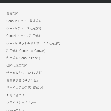
APIドキュメントVPS3.0
よくある質問
ご利用ガイド
ワプ活
会員規約
よくある質問
マイクラゼミ
ConoHaドメイン登録規約
美雲このは徹底ガイド
ConoHaチャージ利用規約
ConoHaクーポン利用規約
ConoHa ネットde診断サービス利用規約
利用規約(ConoHa AI Canvas)
利用規約(ConoHa Pencil)
契約代理店規約
特定商取引法に基づく表記
資金決済法に基づく表示
サービス品質保証制度(SLA)
お問い合わせ
プライバシーポリシー
Cookieポリシー