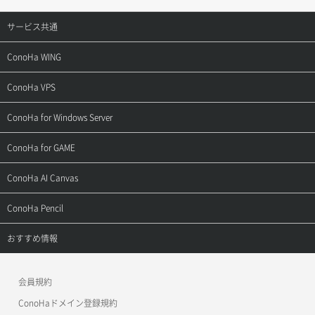
サービス共通
サポートトップ
ConoHa WING
ご契約・お支払い
サポートトップ
ConoHa VPS
よくある質問
ご利用ガイド
サポートトップ
ConoHa for Windows Server
用語集
ConoHa WINGの始め方
ご利用ガイド
サポートトップ
ConoHa for GAME
お問い合わせ
お乗り換えガイド
よくある質問
ご利用ガイド
サポートトップ
ConoHa AI Canvas
よくある質問
APIドキュメントVPS2.0
よくある質問
ご利用ガイド
サポートトップ
ConoHa Pencil
APIドキュメントVPS3.0
APIドキュメントVPS2.0
よくある質問
ご利用ガイド
サポートトップ
おすすめ情報
APIドキュメントVPS3.0
よくある質問
ご利用ガイド
ワプ活
会員規約
よくある質問
マイクラゼミ
ConoHaドメイン登録規約