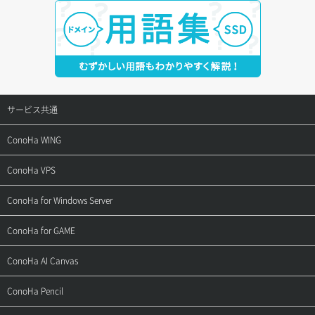
サービス共通
サポートトップ
ConoHa WING
ご契約・お支払い
サポートトップ
ConoHa VPS
よくある質問
ご利用ガイド
サポートトップ
ConoHa for Windows Server
用語集
ConoHa WINGの始め方
ご利用ガイド
サポートトップ
ConoHa for GAME
お問い合わせ
お乗り換えガイド
よくある質問
ご利用ガイド
サポートトップ
ConoHa AI Canvas
よくある質問
APIドキュメントVPS2.0
よくある質問
ご利用ガイド
サポートトップ
ConoHa Pencil
APIドキュメントVPS3.0
APIドキュメントVPS2.0
よくある質問