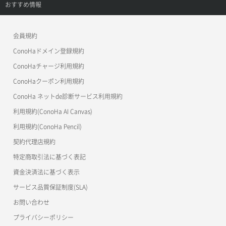
ご利用ガイド
サポートトップ
おすすめ情報
APIドキュメントVPS3.0
よくある質問
ご利用ガイド
ワプ活
会員規約
よくある質問
マイクラゼミ
ConoHaドメイン登録規約
美雲このは徹底ガイド
ConoHaチャージ利用規約
ConoHaクーポン利用規約
ConoHa ネットde診断サービス利用規約
利用規約(ConoHa AI Canvas)
利用規約(ConoHa Pencil)
契約代理店規約
特定商取引法に基づく表記
資金決済法に基づく表示
サービス品質保証制度(SLA)
お問い合わせ
プライバシーポリシー