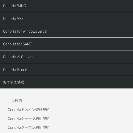
サポートトップ
ConoHa WING
ご契約・お支払い
サポートトップ
ConoHa VPS
よくある質問
ご利用ガイド
サポートトップ
ConoHa for Windows Server
用語集
ConoHa WINGの始め方
ご利用ガイド
サポートトップ
ConoHa for GAME
お問い合わせ
お乗り換えガイド
よくある質問
ご利用ガイド
サポートトップ
ConoHa AI Canvas
よくある質問
APIドキュメントVPS2.0
よくある質問
ご利用ガイド
サポートトップ
ConoHa Pencil
APIドキュメントVPS3.0
APIドキュメントVPS2.0
よくある質問
ご利用ガイド
サポートトップ
おすすめ情報
APIドキュメントVPS3.0
よくある質問
ご利用ガイド
ワプ活
会員規約
よくある質問
マイクラゼミ
ConoHaドメイン登録規約
美雲このは徹底ガイド
ConoHaチャージ利用規約
ConoHaクーポン利用規約