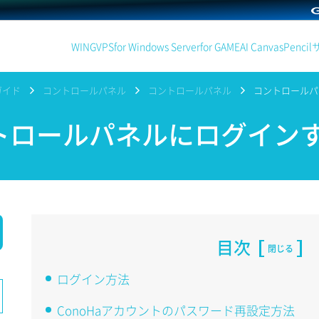
WING
VPS
for Windows Server
for GAME
AI Canvas
Pencil
ガイド
コントロールパネル
コントロールパネル
コントロールパ
ロールパネルにログイン
目次
閉じる
ログイン方法
ConoHaアカウントのパスワード再設定方法