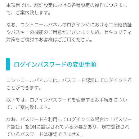
本項目では、認証設定における各種設定の操作につきまし
て、ご案内致します。
なお、コントロールパネルのログイン時における二段階認証
やパスキーの機能のご用意がございますため、セキュリティ
対策をご検討のお客様はご活用ください。
ログインパスワードの変更手順
コントロールパネルには、パスワード認証にてログインする
ことができます。
以下では、ログインパスワードを変更するお手続きについ
て、ご案内致します。
なお、パスワードを利用してログインする場合は「パスワー
ド認証」をONに設定されている必要があり、現在登録され
ているパスワードは確認できません。