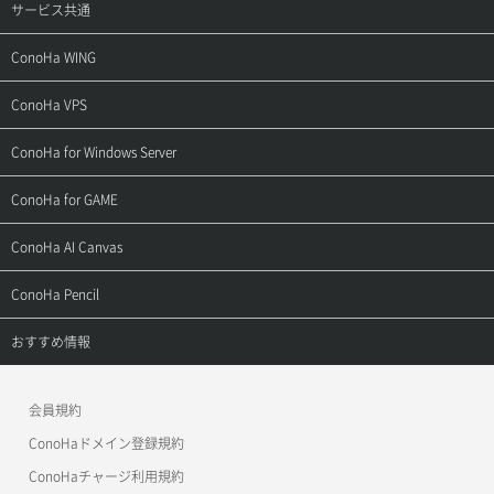
サービス共通
サポートトップ
ConoHa WING
ご契約・お支払い
サポートトップ
ConoHa VPS
よくある質問
ご利用ガイド
サポートトップ
ConoHa for Windows Server
用語集
ConoHa WINGの始め方
ご利用ガイド
サポートトップ
ConoHa for GAME
お問い合わせ
お乗り換えガイド
よくある質問
ご利用ガイド
サポートトップ
ConoHa AI Canvas
よくある質問
APIドキュメントVPS2.0
よくある質問
ご利用ガイド
サポートトップ
ConoHa Pencil
APIドキュメントVPS3.0
APIドキュメントVPS2.0
よくある質問
ご利用ガイド
サポートトップ
おすすめ情報
APIドキュメントVPS3.0
よくある質問
ご利用ガイド
ワプ活
会員規約
よくある質問
マイクラゼミ
ConoHaドメイン登録規約
美雲このは徹底ガイド
ConoHaチャージ利用規約