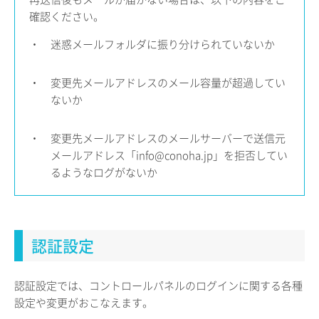
確認ください。
・
迷惑メールフォルダに振り分けられていないか
・
変更先メールアドレスのメール容量が超過してい
ないか
・
変更先メールアドレスのメールサーバーで送信元
メールアドレス「
info@conoha.jp
」を拒否してい
るようなログがないか
認証設定
認証設定では、コントロールパネルのログインに関する各種
設定や変更がおこなえます。