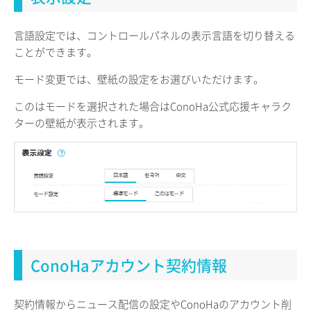
言語設定では、コントロールパネルの表示言語を切り替える
ことができます。
モード変更では、壁紙の設定をお選びいただけます。
このはモードを選択された場合はConoHa公式応援キャラク
ターの壁紙が表示されます。
ConoHaアカウント契約情報
契約情報からニュース配信の設定やConoHaのアカウント削