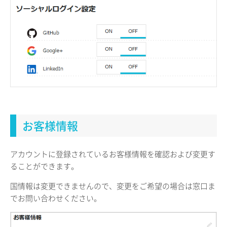
お客様情報
アカウントに登録されているお客様情報を確認および変更す
ることができます。
国情報は変更できませんので、変更をご希望の場合は窓口ま
でお問い合わせください。