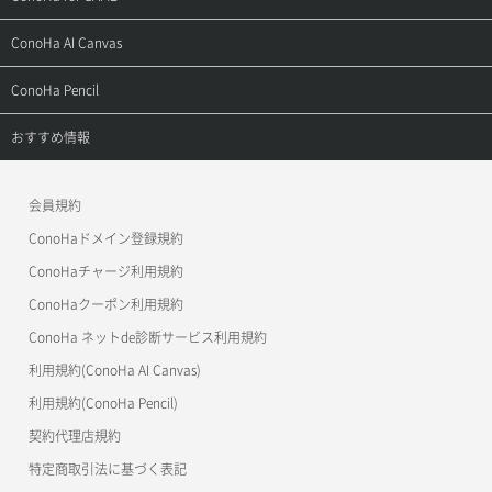
お問い合わせ
お乗り換えガイド
よくある質問
ご利用ガイド
サポートトップ
ConoHa AI Canvas
よくある質問
APIドキュメントVPS2.0
よくある質問
ご利用ガイド
サポートトップ
ConoHa Pencil
APIドキュメントVPS3.0
APIドキュメントVPS2.0
よくある質問
ご利用ガイド
サポートトップ
おすすめ情報
APIドキュメントVPS3.0
よくある質問
ご利用ガイド
ワプ活
会員規約
よくある質問
マイクラゼミ
ConoHaドメイン登録規約
美雲このは徹底ガイド
ConoHaチャージ利用規約
ConoHaクーポン利用規約
ConoHa ネットde診断サービス利用規約
利用規約(ConoHa AI Canvas)
利用規約(ConoHa Pencil)
契約代理店規約
特定商取引法に基づく表記