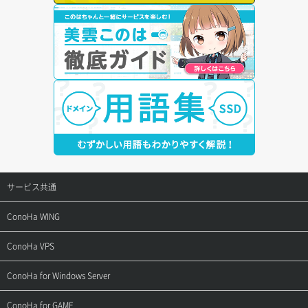
サービス共通
サポートトップ
ConoHa WING
ご契約・お支払い
サポートトップ
ConoHa VPS
よくある質問
ご利用ガイド
サポートトップ
ConoHa for Windows Server
用語集
ConoHa WINGの始め方
ご利用ガイド
サポートトップ
ConoHa for GAME