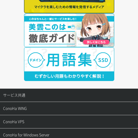
サービス共通
サポートトップ
ConoHa WING
ご契約・お支払い
サポートトップ
ConoHa VPS
よくある質問
ご利用ガイド
サポートトップ
ConoHa for Windows Server