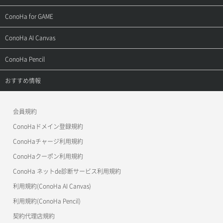
用語集
ConoHa WINGの始め方
ご利用ガイド
サポートトップ
ConoHa for GAME
お問い合わせ
お乗り換えガイド
よくある質問
ご利用ガイド
サポートトップ
ConoHa AI Canvas
よくある質問
APIドキュメントVPS2.0
よくある質問
ご利用ガイド
サポートトップ
ConoHa Pencil
APIドキュメントVPS3.0
APIドキュメントVPS2.0
よくある質問
ご利用ガイド
サポートトップ
おすすめ情報
APIドキュメントVPS3.0
よくある質問
ご利用ガイド
ワプ活
会員規約
よくある質問
マイクラゼミ
ConoHaドメイン登録規約
美雲このは徹底ガイド
ConoHaチャージ利用規約
ConoHaクーポン利用規約
ConoHa ネットde診断サービス利用規約
利用規約(ConoHa AI Canvas)
利用規約(ConoHa Pencil)
契約代理店規約