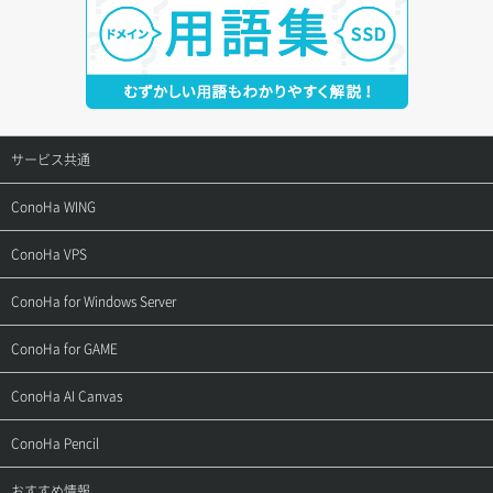
サービス共通
サポートトップ
ConoHa WING
ご契約・お支払い
サポートトップ
ConoHa VPS
よくある質問
ご利用ガイド
サポートトップ
ConoHa for Windows Server
用語集
ConoHa WINGの始め方
ご利用ガイド
サポートトップ
ConoHa for GAME
お問い合わせ
お乗り換えガイド
よくある質問
ご利用ガイド
サポートトップ
ConoHa AI Canvas
よくある質問
APIドキュメントVPS2.0
よくある質問
ご利用ガイド
サポートトップ
ConoHa Pencil
APIドキュメントVPS3.0
APIドキュメントVPS2.0
よくある質問
ご利用ガイド
サポートトップ
おすすめ情報