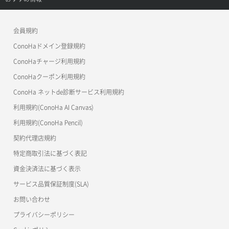
APIドキュメントVPS3.0
よくある質問
ご利用ガイド
ワプ活
会員規約
よくある質問
マイクラゼミ
ConoHaドメイン登録規約
美雲このは徹底ガイド
ConoHaチャージ利用規約
ConoHaクーポン利用規約
ConoHa ネットde診断サービス利用規約
利用規約(ConoHa AI Canvas)
利用規約(ConoHa Pencil)
契約代理店規約
特定商取引法に基づく表記
資金決済法に基づく表示
サービス品質保証制度(SLA)
お問い合わせ
プライバシーポリシー