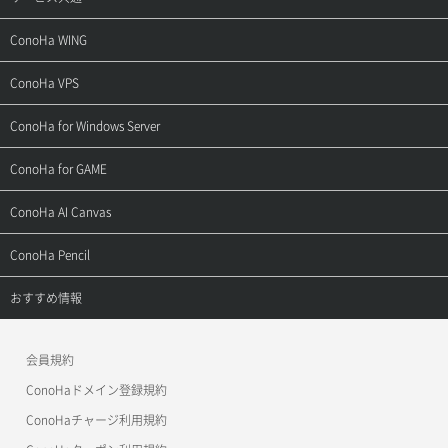
サポートトップ
ConoHa WING
ご契約・お支払い
サポートトップ
ConoHa VPS
よくある質問
ご利用ガイド
サポートトップ
ConoHa for Windows Server
用語集
ConoHa WINGの始め方
ご利用ガイド
サポートトップ
ConoHa for GAME
お問い合わせ
お乗り換えガイド
よくある質問
ご利用ガイド
サポートトップ
ConoHa AI Canvas
よくある質問
APIドキュメントVPS2.0
よくある質問
ご利用ガイド
サポートトップ
ConoHa Pencil
APIドキュメントVPS3.0
APIドキュメントVPS2.0
よくある質問
ご利用ガイド
サポートトップ
おすすめ情報
APIドキュメントVPS3.0
よくある質問
ご利用ガイド
ワプ活
会員規約
よくある質問
マイクラゼミ
ConoHaドメイン登録規約
美雲このは徹底ガイド
ConoHaチャージ利用規約