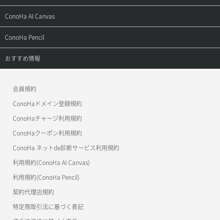
お問い合わせ
お乗り換えガイド
よくある質問
ご利用ガイド
サポートトップ
ConoHa AI Canvas
よくある質問
APIドキュメントVPS2.0
よくある質問
ご利用ガイド
サポートトップ
ConoHa Pencil
APIドキュメントVPS3.0
APIドキュメントVPS2.0
よくある質問
ご利用ガイド
サポートトップ
おすすめ情報
APIドキュメントVPS3.0
よくある質問
ご利用ガイド
ワプ活
会員規約
よくある質問
マイクラゼミ
ConoHaドメイン登録規約
美雲このは徹底ガイド
ConoHaチャージ利用規約
ConoHaクーポン利用規約
ConoHa ネットde診断サービス利用規約
利用規約(ConoHa AI Canvas)
利用規約(ConoHa Pencil)
契約代理店規約
特定商取引法に基づく表記