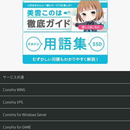
サービス共通
サポートトップ
ConoHa WING
ご契約・お支払い
サポートトップ
ConoHa VPS
よくある質問
ご利用ガイド
サポートトップ
ConoHa for Windows Server
用語集
ConoHa WINGの始め方
ご利用ガイド
サポートトップ
ConoHa for GAME