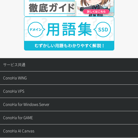
サービス共通
サポートトップ
ConoHa WING
ご契約・お支払い
サポートトップ
ConoHa VPS
よくある質問
ご利用ガイド
サポートトップ
ConoHa for Windows Server
用語集
ConoHa WINGの始め方
ご利用ガイド
サポートトップ
ConoHa for GAME
お問い合わせ
お乗り換えガイド
よくある質問
ご利用ガイド
サポートトップ
ConoHa AI Canvas