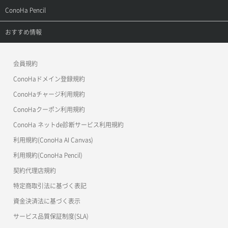
よくある質問
APIドキュメントVPS2.0
よくある質問
ご利用ガイド
サポートトップ
ConoHa Pencil
APIドキュメントVPS3.0
APIドキュメントVPS2.0
よくある質問
ご利用ガイド
サポートトップ
おすすめ情報
APIドキュメントVPS3.0
よくある質問
ご利用ガイド
ワプ活
会員規約
よくある質問
マイクラゼミ
ConoHaドメイン登録規約
美雲このは徹底ガイド
ConoHaチャージ利用規約
ConoHaクーポン利用規約
ConoHa ネットde診断サービス利用規約
利用規約(ConoHa AI Canvas)
利用規約(ConoHa Pencil)
契約代理店規約
特定商取引法に基づく表記
資金決済法に基づく表示
サービス品質保証制度(SLA)