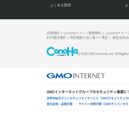
よくある質問
よ
会員規約
ConoHaドメイン登録規約
ConoHaチャ
約代理店規約
特定商取引法に基づく表記
資金決済法
© 2026 GMO Internet, Inc. All Rights
GMOインターネットグループのセキュリティ事業に
世界初総合ネットセキュリティサービス「GMOセキュリティ24
実在証明・盗聴対策
サイバー攻撃対策（GMOサイバーセキュ