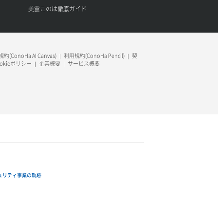
美雲このは徹底ガイド
約(ConoHa AI Canvas)
利用規約(ConoHa Pencil)
契
ookieポリシー
企業概要
サービス概要
ュリティ事業の軌跡