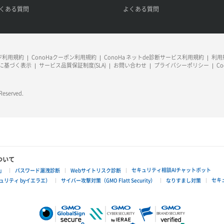
くある質問
よくある質問
ージ利用規約
ConoHaクーポン利用規約
ConoHa ネットde診断サービス利用規約
利用規
に基づく表示
サービス品質保証制度(SLA)
お問い合わせ
プライバシーポリシー
C
 Reserved.
ついて
セキュリティ相談AIチャットボット
」
パスワード漏洩診断
Webサイトリスク診断
セキ
リティ byイエラエ）
サイバー攻撃対策（GMO Flatt Security）
なりすまし対策