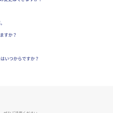
。
が。
きますか？
のはいつからですか？