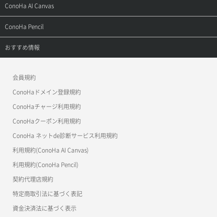
よくある質問
ご利用ガイド
サポートトップ
ConoHa AI Canvas
よくある質問
APIドキュメントVPS2.0
よくある質問
ご利用ガイド
サポートトップ
ConoHa Pencil
APIドキュメントVPS3.0
APIドキュメントVPS2.0
よくある質問
ご利用ガイド
サポートトップ
おすすめ情報
APIドキュメントVPS3.0
よくある質問
ご利用ガイド
ワプ活
会員規約
よくある質問
マイクラゼミ
ConoHaドメイン登録規約
美雲このは徹底ガイド
ConoHaチャージ利用規約
ConoHaクーポン利用規約
ConoHa ネットde診断サービス利用規約
利用規約(ConoHa AI Canvas)
利用規約(ConoHa Pencil)
契約代理店規約
特定商取引法に基づく表記
資金決済法に基づく表示