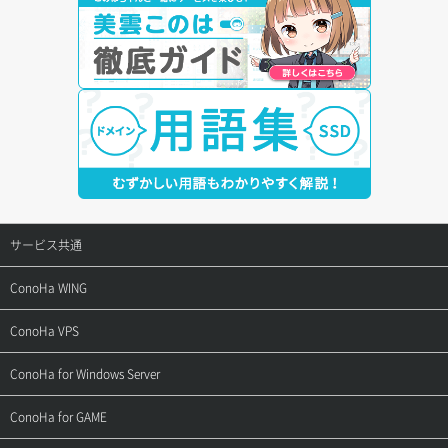
サービス共通
サポートトップ
ConoHa WING
ご契約・お支払い
サポートトップ
ConoHa VPS
よくある質問
ご利用ガイド
サポートトップ
ConoHa for Windows Server
用語集
ConoHa WINGの始め方
ご利用ガイド
サポートトップ
ConoHa for GAME
お問い合わせ
お乗り換えガイド