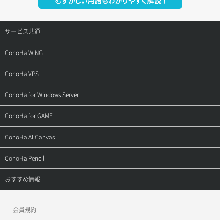
サービス共通
サポートトップ
ConoHa WING
ご契約・お支払い
サポートトップ
ConoHa VPS
よくある質問
ご利用ガイド
サポートトップ
ConoHa for Windows Server
用語集
ConoHa WINGの始め方
ご利用ガイド
サポートトップ
ConoHa for GAME
お問い合わせ
お乗り換えガイド
よくある質問
ご利用ガイド
サポートトップ
ConoHa AI Canvas
よくある質問
APIドキュメントVPS2.0
よくある質問
ご利用ガイド
サポートトップ
ConoHa Pencil
APIドキュメントVPS3.0
APIドキュメントVPS2.0
よくある質問
ご利用ガイド
サポートトップ
おすすめ情報
APIドキュメントVPS3.0
よくある質問
ご利用ガイド
ワプ活
会員規約
よくある質問
マイクラゼミ