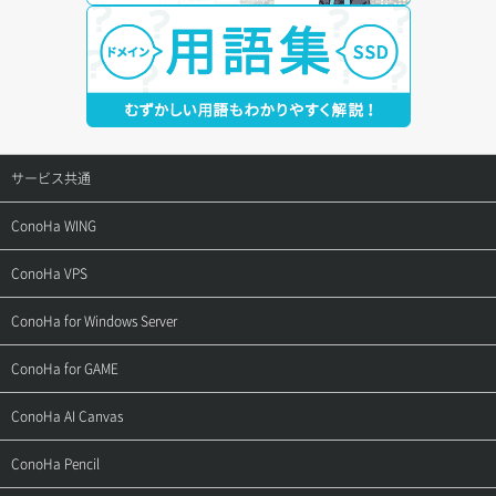
サービス共通
サポートトップ
ConoHa WING
ご契約・お支払い
サポートトップ
ConoHa VPS
よくある質問
ご利用ガイド
サポートトップ
ConoHa for Windows Server
用語集
ConoHa WINGの始め方
ご利用ガイド
サポートトップ
ConoHa for GAME
お問い合わせ
お乗り換えガイド
よくある質問
ご利用ガイド
サポートトップ
ConoHa AI Canvas
よくある質問
APIドキュメントVPS2.0
よくある質問
ご利用ガイド
サポートトップ
ConoHa Pencil
APIドキュメントVPS3.0
APIドキュメントVPS2.0