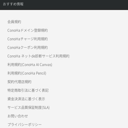
よくある質問
ご利用ガイド
サポートトップ
おすすめ情報
APIドキュメントVPS3.0
よくある質問
ご利用ガイド
ワプ活
会員規約
よくある質問
マイクラゼミ
ConoHaドメイン登録規約
美雲このは徹底ガイド
ConoHaチャージ利用規約
ConoHaクーポン利用規約
ConoHa ネットde診断サービス利用規約
利用規約(ConoHa AI Canvas)
利用規約(ConoHa Pencil)
契約代理店規約
特定商取引法に基づく表記
資金決済法に基づく表示
サービス品質保証制度(SLA)
お問い合わせ
プライバシーポリシー