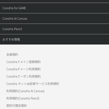
用語集
ConoHa WINGの始め方
ご利用ガイド
サポートトップ
ConoHa for GAME
お問い合わせ
お乗り換えガイド
よくある質問
ご利用ガイド
サポートトップ
ConoHa AI Canvas
よくある質問
APIドキュメントVPS2.0
よくある質問
ご利用ガイド
サポートトップ
ConoHa Pencil
APIドキュメントVPS3.0
APIドキュメントVPS2.0
よくある質問
ご利用ガイド
サポートトップ
おすすめ情報
APIドキュメントVPS3.0
よくある質問
ご利用ガイド
ワプ活
会員規約
よくある質問
マイクラゼミ
ConoHaドメイン登録規約
美雲このは徹底ガイド
ConoHaチャージ利用規約
ConoHaクーポン利用規約
ConoHa ネットde診断サービス利用規約
利用規約(ConoHa AI Canvas)
利用規約(ConoHa Pencil)
契約代理店規約