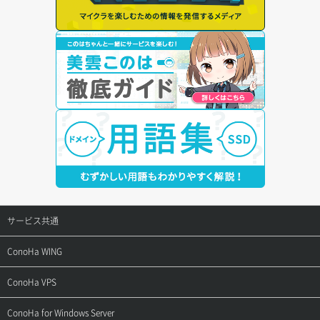
サービス共通
サポートトップ
ConoHa WING
ご契約・お支払い
サポートトップ
ConoHa VPS
よくある質問
ご利用ガイド
サポートトップ
ConoHa for Windows Server