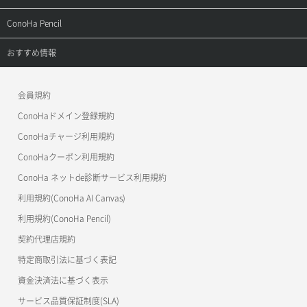
よくある質問
APIドキュメントVPS2.0
よくある質問
ご利用ガイド
サポートトップ
ConoHa Pencil
APIドキュメントVPS3.0
APIドキュメントVPS2.0
よくある質問
ご利用ガイド
サポートトップ
おすすめ情報
APIドキュメントVPS3.0
よくある質問
ご利用ガイド
ワプ活
会員規約
よくある質問
マイクラゼミ
ConoHaドメイン登録規約
美雲このは徹底ガイド
ConoHaチャージ利用規約
ConoHaクーポン利用規約
ConoHa ネットde診断サービス利用規約
利用規約(ConoHa AI Canvas)
利用規約(ConoHa Pencil)
契約代理店規約
特定商取引法に基づく表記
資金決済法に基づく表示
サービス品質保証制度(SLA)