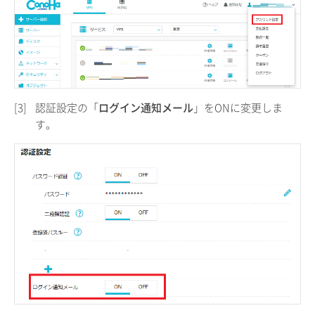
[3]
認証設定の「
ログイン通知メール
」をONに変更しま
す。