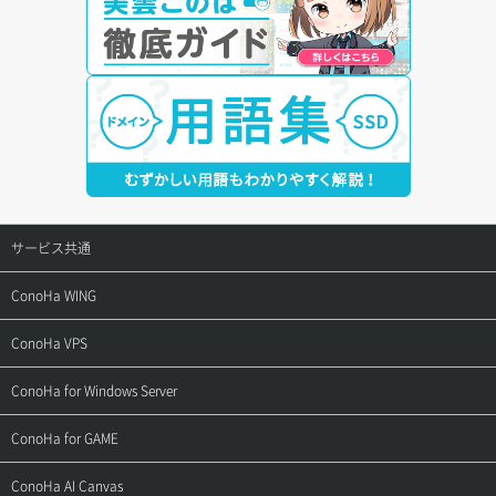
サービス共通
サポートトップ
ConoHa WING
ご契約・お支払い
サポートトップ
ConoHa VPS
よくある質問
ご利用ガイド
サポートトップ
ConoHa for Windows Server
用語集
ConoHa WINGの始め方
ご利用ガイド
サポートトップ
ConoHa for GAME
お問い合わせ
お乗り換えガイド
よくある質問
ご利用ガイド
サポートトップ
ConoHa AI Canvas