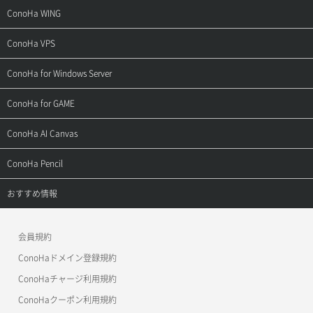
サポートトップ
ConoHa WING
ご契約・お支払い
サポートトップ
ConoHa VPS
よくある質問
ご利用ガイド
サポートトップ
ConoHa for Windows Server
用語集
ConoHa WINGの始め方
ご利用ガイド
サポートトップ
ConoHa for GAME
お問い合わせ
お乗り換えガイド
よくある質問
ご利用ガイド
サポートトップ
ConoHa AI Canvas
よくある質問
APIドキュメントVPS2.0
よくある質問
ご利用ガイド
サポートトップ
ConoHa Pencil
APIドキュメントVPS3.0
APIドキュメントVPS2.0
よくある質問
ご利用ガイド
サポートトップ
おすすめ情報
APIドキュメントVPS3.0
よくある質問
ご利用ガイド
ワプ活
会員規約
よくある質問
マイクラゼミ
ConoHaドメイン登録規約
美雲このは徹底ガイド
ConoHaチャージ利用規約
ConoHaクーポン利用規約