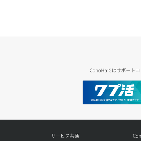
ConoHaではサポー
サービス共通
Co