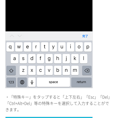
・「特殊キー」をタップすると「上下左右」「Esc」「Del」
「Ctrl+Alt+Del」等の特殊キーを選択して入力することがで
きます。