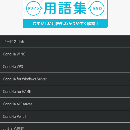
サービス共通
サポートトップ
ConoHa WING
ご契約・お支払い
サポートトップ
ConoHa VPS
よくある質問
ご利用ガイド
サポートトップ
ConoHa for Windows Server
用語集
ConoHa WINGの始め方
ご利用ガイド
サポートトップ
ConoHa for GAME
お問い合わせ
お乗り換えガイド
よくある質問
ご利用ガイド
サポートトップ
ConoHa AI Canvas
よくある質問
APIドキュメントVPS2.0
よくある質問
ご利用ガイド
サポートトップ
ConoHa Pencil
APIドキュメントVPS3.0
APIドキュメントVPS2.0
よくある質問
ご利用ガイド
サポートトップ
おすすめ情報