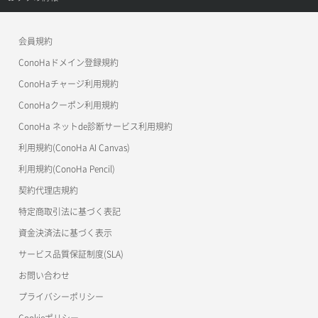
APIドキュメントVPS3.0
よくある質問
ご利用ガイド
ワプ活
会員規約
よくある質問
マイクラゼミ
ConoHaドメイン登録規約
美雲このは徹底ガイド
ConoHaチャージ利用規約
ConoHaクーポン利用規約
ConoHa ネットde診断サービス利用規約
利用規約(ConoHa AI Canvas)
利用規約(ConoHa Pencil)
契約代理店規約
特定商取引法に基づく表記
資金決済法に基づく表示
サービス品質保証制度(SLA)
お問い合わせ
プライバシーポリシー
Cookieポリシー