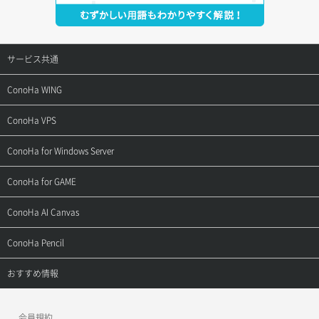
サービス共通
サポートトップ
ConoHa WING
ご契約・お支払い
サポートトップ
ConoHa VPS
よくある質問
ご利用ガイド
サポートトップ
ConoHa for Windows Server
用語集
ConoHa WINGの始め方
ご利用ガイド
サポートトップ
ConoHa for GAME
お問い合わせ
お乗り換えガイド
よくある質問
ご利用ガイド
サポートトップ
ConoHa AI Canvas
よくある質問
APIドキュメントVPS2.0
よくある質問
ご利用ガイド
サポートトップ
ConoHa Pencil
APIドキュメントVPS3.0
APIドキュメントVPS2.0
よくある質問
ご利用ガイド
サポートトップ
おすすめ情報
APIドキュメントVPS3.0
よくある質問
ご利用ガイド
ワプ活
会員規約