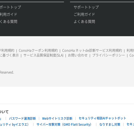
ポートトップ
サポートトップ
利用ガイド
ご利用ガイド
くある質問
よくある質問
ージ利用規約
ConoHaクーポン利用規約
ConoHa ネットde診断サービス利用規約
利用規
に基づく表示
サービス品質保証制度(SLA)
お問い合わせ
プライバシーポリシー
C
 Reserved.
ついて
セキュリティ相談AIチャットボット
」
パスワード漏洩診断
Webサイトリスク診断
セキ
リティ byイエラエ）
サイバー攻撃対策（GMO Flatt Security）
なりすまし対策