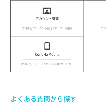
アカウント管理
契約状況 / アカウント設定 / アカウント削除
コ
ConoHa Mobile
通知設定 / チャージ入金 / ConoHaカード など
よくある質問から探す