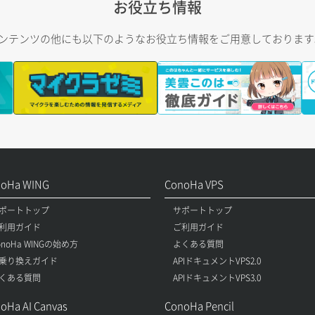
お役立ち情報
トコンテンツの他にも以下のようなお役立ち情報をご用意しておりま
noHa WING
ConoHa VPS
ポートトップ
サポートトップ
利用ガイド
ご利用ガイド
onoHa WINGの始め方
よくある質問
乗り換えガイド
APIドキュメントVPS2.0
くある質問
APIドキュメントVPS3.0
oHa AI Canvas
ConoHa Pencil