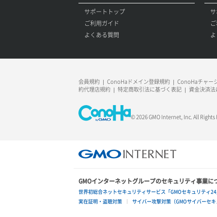
サポートトップ
サ
ご利用ガイド
ご
よくある質問
よ
会員規約
ConoHaドメイン登録規約
ConoHaチャ
約代理店規約
特定商取引法に基づく表記
資金決済法
© 2026 GMO Internet, Inc. All Rights
GMOインターネットグループのセキュリティ事業に
世界初総合ネットセキュリティサービス「GMOセキュリティ24
実在証明・盗聴対策
サイバー攻撃対策（GMOサイバーセキュ