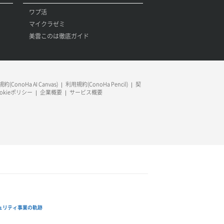
ワプ活
マイクラゼミ
美雲このは徹底ガイド
約(ConoHa AI Canvas)
利用規約(ConoHa Pencil)
契
ookieポリシー
企業概要
サービス概要
ュリティ事業の軌跡