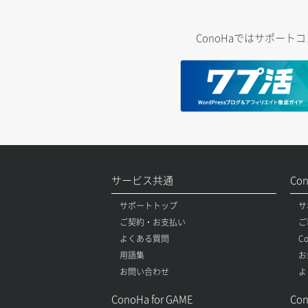
ConoHaではサポー
サービス共通
Co
サポートトップ
サ
ご契約・お支払い
ご
よくある質問
C
用語集
お
お問い合わせ
よ
ConoHa for GAME
Con